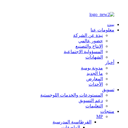
بيت
معلومات عنا
نبذة عن الشركة
حضور عالمي
الإنتاج والتصنيع
المسؤولية الاجتماعية
الشهادات
أخبار
مدونة يومية
ما الجديد
المعارض
الأحداث
تسويق
المستودعات والخدمات اللوجستية
دعم التسويق
التعليمات
منتجات
MP
القرطاسية المدرسية
الملصقات