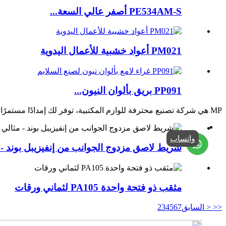
PE534AM-S أصفر عالي السعة...
PM021 أعواد خشبية للأعمال اليدوية
PP091 بريق بألوان النيون...
MP
هي شركة تصنيع محترفة للوازم المكتبية، توفر لك إمدادًا مستمرًا و
واتساب
شريط لاصق مزدوج الجوانب من إنفيزيبل بوند - م
مثقب ذو فتحة واحدة PA105 لثماني ورقات
<<
< السابق
7
6
5
4
3
2