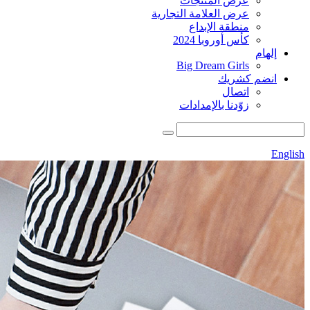
عرض المنتجات
عرض العلامة التجارية
منطقة الإبداع
كأس أوروبا 2024
إلهام
Big Dream Girls
انضم كشريك
اتصال
زوّدنا بالإمدادات
English