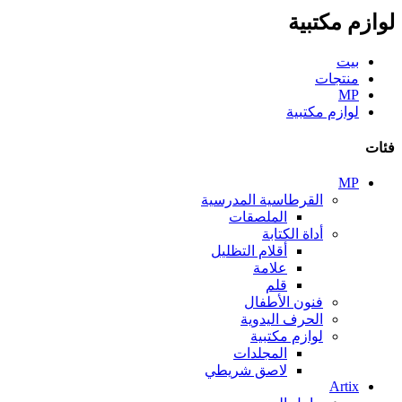
لوازم مكتبية
بيت
منتجات
MP
لوازم مكتبية
فئات
MP
القرطاسية المدرسية
الملصقات
أداة الكتابة
أقلام التظليل
علامة
قلم
فنون الأطفال
الحرف اليدوية
لوازم مكتبية
المجلدات
لاصق شريطي
Artix