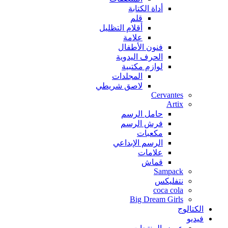
أداة الكتابة
قلم
أقلام التظليل
علامة
فنون الأطفال
الحرف اليدوية
لوازم مكتبية
المجلدات
لاصق شريطي
Cervantes
Artix
حامل الرسم
فرش الرسم
مكعبات
الرسم الإبداعي
علامات
قماش
Sampack
نتفليكس
coca cola
Big Dream Girls
الكتالوج
فيديو