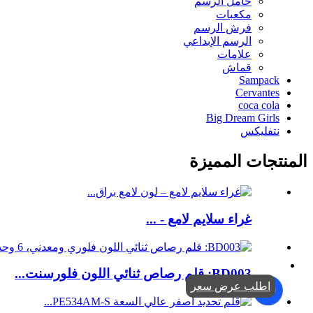
حامل الرسم
مكعبات
فرش الرسم
الرسم الإبداعي
علامات
قماش
Sampack
Cervantes
coca cola
Big Dream Girls
نتفليكس
المنتجات المميزة
غراء سلايم لامع - ...
BD003: قلم رصاص ثنائي اللون فلورسنت...
اطلب عرض سعر