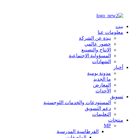
بيت
معلومات عنا
نبذة عن الشركة
حضور عالمي
الإنتاج والتصنيع
المسؤولية الاجتماعية
الشهادات
أخبار
مدونة يومية
ما الجديد
المعارض
الأحداث
تسويق
المستودعات والخدمات اللوجستية
دعم التسويق
التعليمات
منتجات
MP
القرطاسية المدرسية
الملصقات