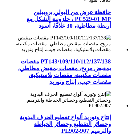
غلافًا، أسود">
حافظة عرض من البولي بروبيلين
MP
PC529-01
، حلزونية الشكل مع
أربطة مطاطية، 30 غلافًا، أسود
PT143/109/110/112/137/138 مقصات
بمقبض مريح، مقصات بمقبض مطاطي،
مقصات مكتبية، مقصات بلاستيكية،
مقصات جيب، إنتاج وتوريد
إنتاج وتوريد ألواح تقطيع الحرف اليدوية
وحصائر التقطيع وحصائر الخياطة
والترميم PL902-907