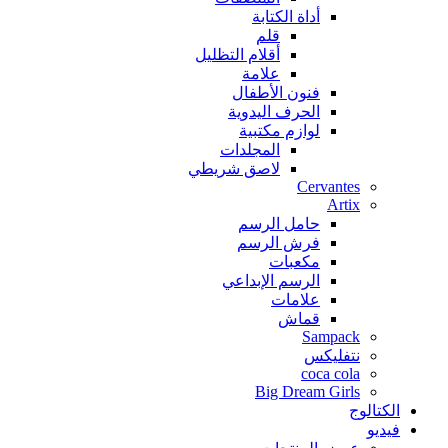
أداة الكتابة
قلم
أقلام التظليل
علامة
فنون الأطفال
الحرف اليدوية
لوازم مكتبية
المجلدات
لاصق شريطي
Cervantes
Artix
حامل الرسم
فرش الرسم
مكعبات
الرسم الإبداعي
علامات
قماش
Sampack
نتفليكس
coca cola
Big Dream Girls
الكتالوج
فيديو