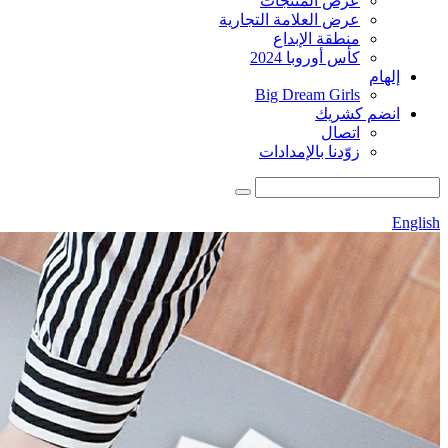
عرض المنتجات
عرض العلامة التجارية
منطقة الإبداع
كأس أوروبا 2024
إلهام
Big Dream Girls
انضم كشريك
اتصال
زوّدنا بالإمدادات
English