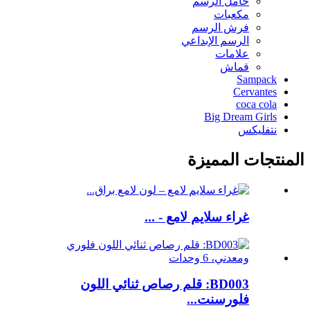
حامل الرسم
مكعبات
فرش الرسم
الرسم الإبداعي
علامات
قماش
Sampack
Cervantes
coca cola
Big Dream Girls
نتفليكس
المنتجات المميزة
غراء سلايم لامع - ...
BD003: قلم رصاص ثنائي اللون
فلورسنت...